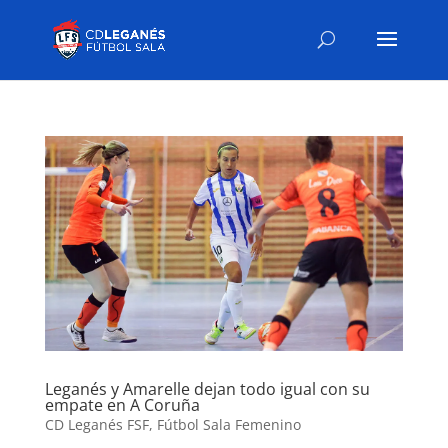
Leganés y Amarelle dejan todo igual con su
empate en A Coruña
CD Leganés FSF
,
Fútbol Sala Femenino