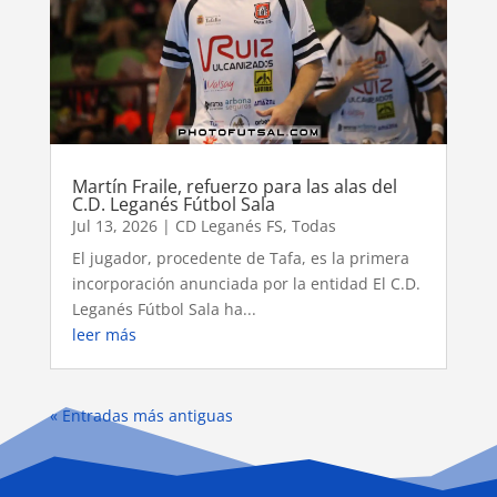
Martín Fraile, refuerzo para las alas del
C.D. Leganés Fútbol Sala
Jul 13, 2026
|
CD Leganés FS
,
Todas
El jugador, procedente de Tafa, es la primera
incorporación anunciada por la entidad El C.D.
Leganés Fútbol Sala ha...
leer más
« Entradas más antiguas