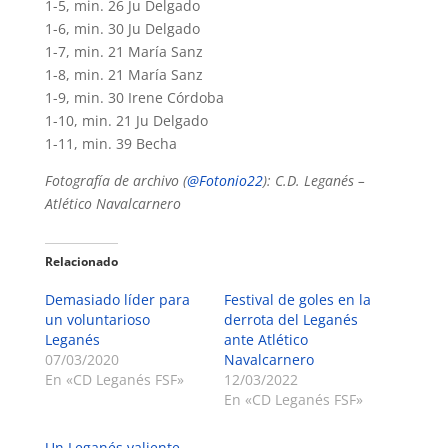
1-5, min. 26 Ju Delgado
1-6, min. 30 Ju Delgado
1-7, min. 21 María Sanz
1-8, min. 21 María Sanz
1-9, min. 30 Irene Córdoba
1-10, min. 21 Ju Delgado
1-11, min. 39 Becha
Fotografía de archivo (
@Fotonio22
): C.D. Leganés –
Atlético Navalcarnero
Relacionado
Demasiado líder para
Festival de goles en la
un voluntarioso
derrota del Leganés
Leganés
ante Atlético
07/03/2020
Navalcarnero
En «CD Leganés FSF»
12/03/2022
En «CD Leganés FSF»
Un Leganés valiente,