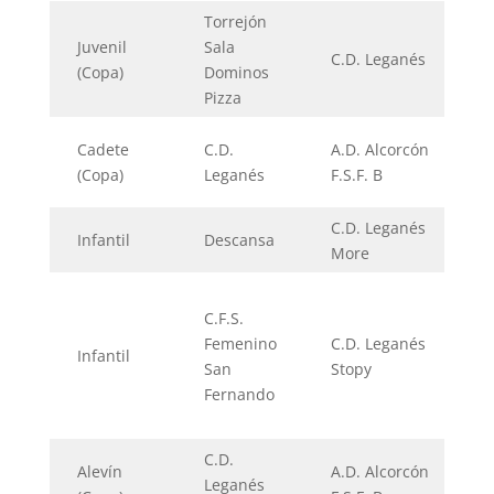
Torrejón
Juvenil
Sala
C.D. Leganés
(Copa)
Dominos
Pizza
Cadete
C.D.
A.D. Alcorcón
(Copa)
Leganés
F.S.F. B
C.D. Leganés
Infantil
Descansa
More
C.F.S.
Femenino
C.D. Leganés
Infantil
San
Stopy
Fernando
C.D.
Alevín
A.D. Alcorcón
Leganés