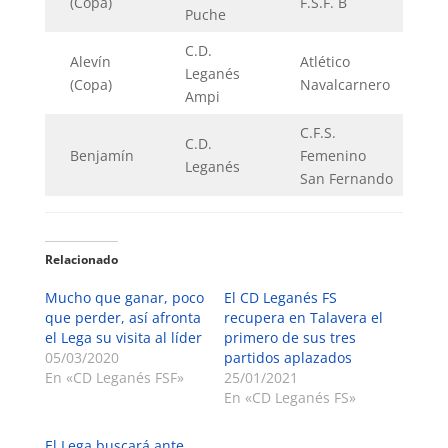
(Copa)
F.S.F. B
Puche
C.D.
Alevín
Atlético
Leganés
(Copa)
Navalcarnero
Ampi
C.F.S.
C.D.
Benjamín
Femenino
Leganés
San Fernando
Relacionado
Mucho que ganar, poco
El CD Leganés FS
que perder, así afronta
recupera en Talavera el
el Lega su visita al líder
primero de sus tres
05/03/2020
partidos aplazados
En «CD Leganés FSF»
25/01/2021
En «CD Leganés FS»
El Lega buscará ante