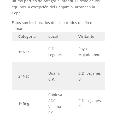
último partido de categoría infantil. El resto de los
equipos, a excepción del Benjamín, arrancan la
Copa.
Estos son los horarios de los partidos del fin de
semana:
Categoría
Local
Visitante
C.D.
Rayo
1ª Nac.
Leganés
Majadahonda
Unami
C.D. Leganés
2ª Nac.
C.P.
B
Cobiosa –
ADC
C.D. Leganés
1ª Reg.
Villalba
C
F.S.