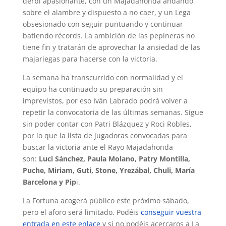
derbi apasionante, con un Majadahonda andando
sobre el alambre y dispuesto a no caer, y un Lega
obsesionado con seguir puntuando y continuar
batiendo récords. La ambición de las pepineras no
tiene fin y tratarán de aprovechar la ansiedad de las
majariegas para hacerse con la victoria.
La semana ha transcurrido con normalidad y el
equipo ha continuado su preparación sin
imprevistos, por eso Iván Labrado podrá volver a
repetir la convocatoria de las últimas semanas. Sigue
sin poder contar con Patri Blázquez y Roci Robles,
por lo que la lista de jugadoras convocadas para
buscar la victoria ante el Rayo Majadahonda
son:
Luci Sánchez, Paula Molano, Patry Montilla,
Puche, Miriam, Guti, Stone, Yrezábal, Chuli, María
Barcelona y Pip
i.
La Fortuna acogerá público este próximo sábado,
pero el aforo será limitado. Podéis
conseguir vuestra
entrada en este enlace
y si no podéis acercaros a La