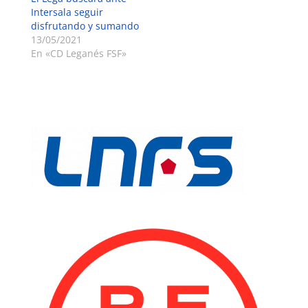
Intersala seguir
disfrutando y sumando
13/05/2021
En «CD Leganés FSF»