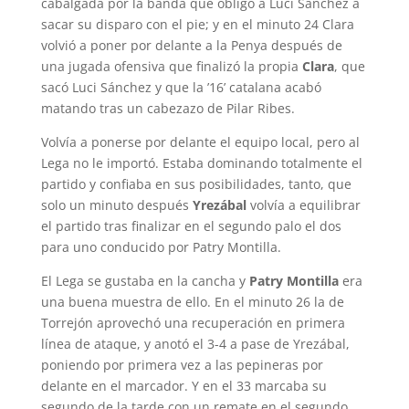
cabalgada por la banda que obligó a Luci Sánchez a
sacar su disparo con el pie; y en el minuto 24 Clara
volvió a poner por delante a la Penya después de
una jugada ofensiva que finalizó la propia
Clara
, que
sacó Luci Sánchez y que la ’16’ catalana acabó
matando tras un cabezazo de Pilar Ribes.
Volvía a ponerse por delante el equipo local, pero al
Lega no le importó. Estaba dominando totalmente el
partido y confiaba en sus posibilidades, tanto, que
solo un minuto después
Yrezábal
volvía a equilibrar
el partido tras finalizar en el segundo palo el dos
para uno conducido por Patry Montilla.
El Lega se gustaba en la cancha y
Patry Montilla
era
una buena muestra de ello. En el minuto 26 la de
Torrejón aprovechó una recuperación en primera
línea de ataque, y anotó el 3-4 a pase de Yrezábal,
poniendo por primera vez a las pepineras por
delante en el marcador. Y en el 33 marcaba su
segundo de la tarde con un remate en el segundo