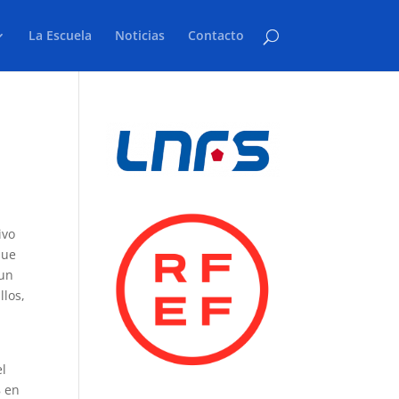
La Escuela
Noticias
Contacto
ivo
que
 un
llos,
el
8 en