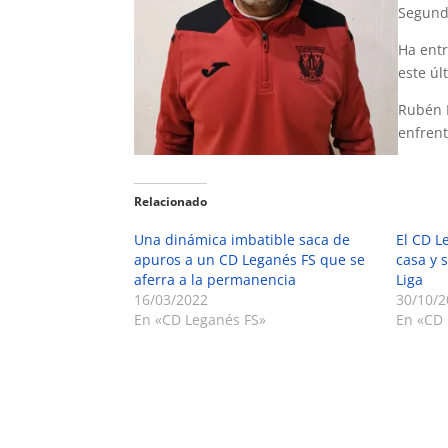
Segunda
Ha ent
este úl
Rubén B
enfrent
Relacionado
Una dinámica imbatible saca de
El CD L
apuros a un CD Leganés FS que se
casa y 
aferra a la permanencia
Liga
16/03/2022
30/10/2
En «CD Leganés FS»
En «CD 