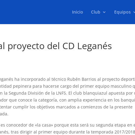
Inicio
Club
Equipos
al proyecto del CD Leganés
eganés ha incorporado al técnico Rubén Barrios al proyecto deport
ntidad pepinera para hacerse cargo del primer equipo masculino 
en la Segunda División de la LNFS. El club blanquiazul apuesta por
dor que conoce la categoría, con amplia experiencia en los banqui
tentar cumplir los objetivos marcados a comienzos de la presente
ada.
 es conocedor de «la casa» porque esta será su segunda etapa en 
nés, tras dirigir al primer equipo durante la temporada 2017/201