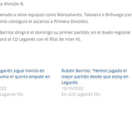
 división B.
renado a otros equipos como Manzanares, Talavera o Brihuega (co
timo consiguió el ascenso a Primera División).
arrios dirigirá el domingo su primer partido, en el duelo regional
ará al CD Leganés con el filial de Inter FS.
eganés sigue invicto en
Rubén Barrios: “Hemos jugado el
suma el quinto empate en
mejor partido desde que estoy en
Leganés
022
15/10/2022
Leganés FS»
En «CD Leganés FS»