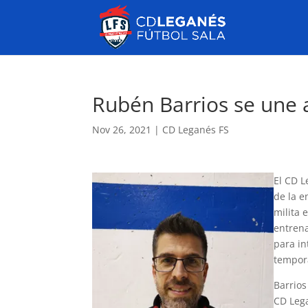
Rubén Barrios se une 
Nov 26, 2021
|
CD Leganés FS
El CD L
de la e
milita 
entrena
para in
tempor
Barrios
CD Lega