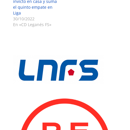
invicto en casa y suma
el quinto empate en
Liga
30/10/2022
En «CD Leganés FS»