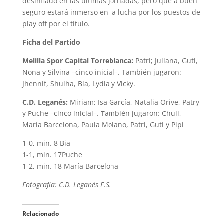
desinflado en las últimas jornadas, pero que a buen
seguro estará inmerso en la lucha por los puestos de
play off por el título.
Ficha del Partido
Melilla Spor Capital Torreblanca:
Patri; Juliana, Guti,
Nona y Silvina –cinco inicial–. También jugaron:
Jhennif, Shulha, Bía, Lydia y Vicky.
C.D. Leganés:
Miriam; Isa García, Natalia Orive, Patry
y Puche –cinco inicial–. También jugaron: Chuli,
María Barcelona, Paula Molano, Patri, Guti y Pipi
1-0, min. 8 Bia
1-1, min. 17Puche
1-2, min. 18 María Barcelona
Fotografía: C.D. Leganés F.S.
Relacionado