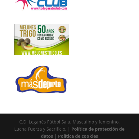
C.D. Leganés Fútbol Sala. Masculino y femenino.
Lucha Fuerza y Sacrificio. |
Política de protección de
datos
|
Política de cookies