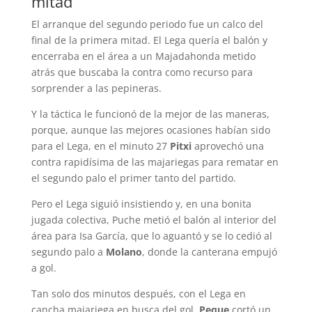
mitad
El arranque del segundo periodo fue un calco del
final de la primera mitad. El Lega quería el balón y
encerraba en el área a un Majadahonda metido
atrás que buscaba la contra como recurso para
sorprender a las pepineras.
Y la táctica le funcionó de la mejor de las maneras,
porque, aunque las mejores ocasiones habían sido
para el Lega, en el minuto 27
Pitxi
aprovechó una
contra rapidísima de las majariegas para rematar en
el segundo palo el primer tanto del partido.
Pero el Lega siguió insistiendo y, en una bonita
jugada colectiva, Puche metió el balón al interior del
área para Isa García, que lo aguantó y se lo cedió al
segundo palo a
Molano
, donde la canterana empujó
a gol.
Tan solo dos minutos después, con el Lega en
cancha majariega en busca del gol,
Peque
cortó un