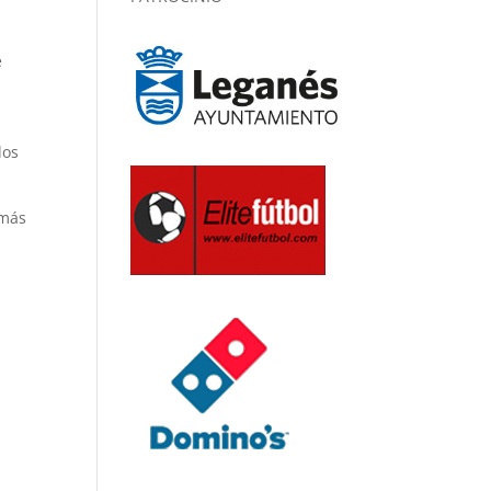
e
los
 más