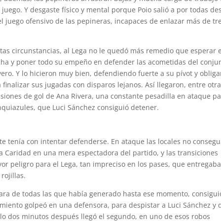
 juego. Y desgaste físico y mental porque Poio salió a por todas de
el juego ofensivo de las pepineras, incapaces de enlazar más de tr
tas circunstancias, al Lega no le quedó más remedio que esperar 
cha y poner todo su empeño en defender las acometidas del conju
ero. Y lo hicieron muy bien, defendiendo fuerte a su pívot y oblig
a finalizar sus jugadas con disparos lejanos. Así llegaron, entre otra
siones de gol de Ana Rivera, una constante pesadilla en ataque p
nquiazules, que Luci Sánchez consiguió detener.
te tenía con intentar defenderse. En ataque las locales no conseg
a Caridad en una mera espectadora del partido, y las transiciones
r peligro para el Lega, tan impreciso en los pases, que entregaba
rojillas.
clara de todas las que había generado hasta ese momento, consigui
amiento golpeó en una defensora, para despistar a Luci Sánchez y 
solo dos minutos después llegó el segundo, en uno de esos robos