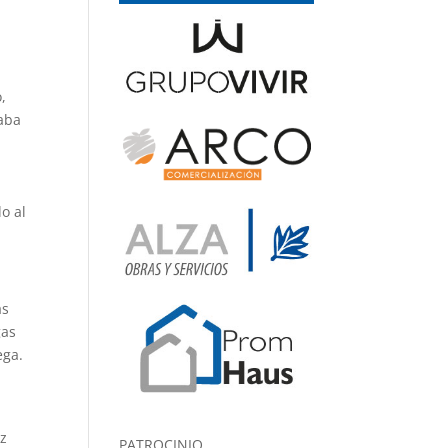
,
raba
o al
as
gas
ega.
ez
PATROCINIO