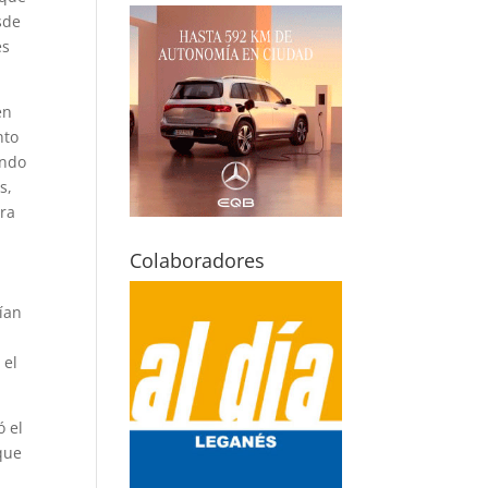
sde
es
en
nto
ando
s,
ara
Colaboradores
uían
 el
ó el
que