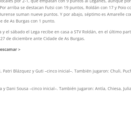
s locales por 2-1, que empatan con 9 puntos al Leganés, aunque por
 Por arriba se destacan Futsi con 19 puntos, Roldán con 17 y Poio c
 Ourense suman nueve puntos. Y por abajo, séptimo es Amarelle co
de de As Burgas con 1 punto.
ra y el sábado el Lega recibe en casa a STV Roldán, en el último par
el 27 de diciembre ante Cidade de As Burgas.
Pescamar >
i, Patri Blázquez y Guti –cinco inicial–. También jugaron: Chuli, Puc
a y Dani Sousa –cinco inicial–. También jugaron: Antía, Chiesa, Juli