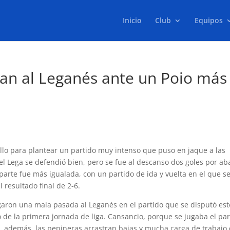
Inicio
Club
Equipos
an al Leganés ante un Poio más
llo para plantear un partido muy intenso que puso en jaque a las
l Lega se defendió bien, pero se fue al descanso dos goles por ab
arte fue más igualada, con un partido de ida y vuelta en el que s
l resultado final de 2-6.
jugaron una mala pasada al Leganés en el partido que se disputó est
de la primera jornada de liga. Cansancio, porque se jugaba el par
e, además, las pepineras arrastran bajas y mucha carga de trabajo