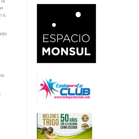
 la
on
n 6
tido
he,
a