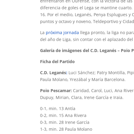
enfrentaron en Ourense, con la victoria de la
diferencia de goles el Lega se mantine cuarto.
16. Por el medio, Leganés, Penya Esplugues y
puntos y octavo y noveno, Teldeportivo y Cida
La
próxima jornada
llega pronto, la liga no pa
del año de Liga, sin contar con el aplazado d
Galería de imágenes del C.D. Leganés – Poio 
Ficha del Partido
C.D. Leganés
:
Luci Sánchez; Patry Montilla, Pip
Paula Molano, Yrezábal y María Barcelona.
Poio Pescamar:
Caridad, Carol, Luci, Ana River
Dupuy, Mirian, Clara, Irene García e Iraia.
0-1, min. 13 Antía
0-2, min. 15 Ana Rivera
0-3, min. 28 Irene García
1-3, min. 28 Paula Molano