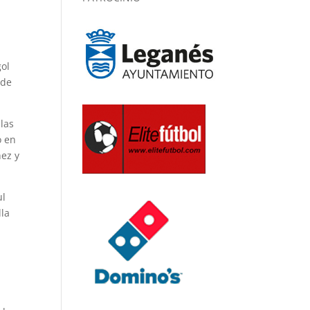
gol
 de
 las
o en
hez y
ul
lla