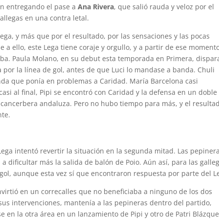
n entregando el pase a
Ana Rivera
, que salió rauda y veloz por el
allegas en una contra letal.
Lega, y más que por el resultado, por las sensaciones y las pocas
a ello, este Lega tiene coraje y orgullo, y a partir de ese momento
riba. Paula Molano, en su debut esta temporada en Primera, dispa
 por la línea de gol, antes de que Luci lo mandase a banda. Chuli
nda que ponía en problemas a Caridad. María Barcelona casi
asi al final, Pipi se encontró con Caridad y la defensa en un doble
la cancerbera andaluza. Pero no hubo tiempo para más, y el resultad
nte.
Lega intentó revertir la situación en la segunda mitad. Las pepiner
 dificultar más la salida de balón de Poio. Aún así, para las galle
 gol, aunque esta vez sí que encontraron respuesta por parte del L
virtió en un correcalles que no beneficiaba a ninguno de los dos
sus intervenciones, mantenía a las pepineras dentro del partido,
 en la otra área en un lanzamiento de Pipi y otro de Patri Blázqu