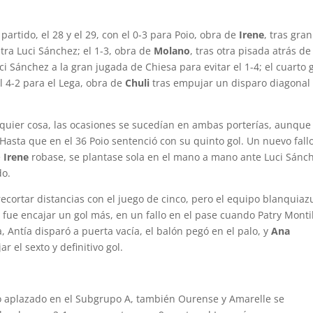
partido, el 28 y el 29, con el 0-3 para Poio, obra de
Irene
, tras gran
ra Luci Sánchez; el 1-3, obra de
Molano
, tras otra pisada atrás de
ci Sánchez a la gran jugada de Chiesa para evitar el 1-4; el cuarto 
el 4-2 para el Lega, obra de
Chuli
tras empujar un disparo diagonal
alquier cosa, las ocasiones se sucedían en ambas porterías, aunque
 Hasta que en el 36 Poio sentenció con su quinto gol. Un nuevo fall
e
Irene
robase, se plantase sola en el mano a mano ante Luci Sánc
do.
ecortar distancias con el juego de cinco, pero el equipo blanquiaz
ó fue encajar un gol más, en un fallo en el pase cuando Patry Monti
Antía disparó a puerta vacía, el balón pegó en el palo, y
Ana
 el sexto y definitivo gol.
do aplazado en el Subgrupo A, también Ourense y Amarelle se