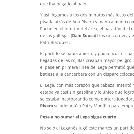
que iba pegado al palo.
Y así llegamos a los dos minutos más locos del 
pisada atrás de Ana Rivera y mano a mano cont
Puche en el interior del área; el paradón de Lu
de las gallegas (
Dani Sousa
) tras un córner; y 
Patri Blázquez.
El partido se había abierto y podía ocurrir cu
llegadas de las rojillas creaban mayor peligro.
el pase en primera línea del Lega permitió qu
batiese a la cancerbera con un disparo coloca
El Lega, con más corazón que cabeza, intentó r
estaba ya casi sin gasolina y lo único que logr
se estaba incorporando como portera jugadora, 
Rivera
se adelantó a Patry Montilla para empujar
Pese a no sumar el Lega sigue cuarto
No solo el Leganés jugó este martes un parti