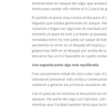
envenenados en ataque del Lega, que acabaro
centro para anotar ella misma el 0-2 para las g
El partido se ponía muy cuesta arriba para el 
llegadas que estaba generando en ataque. Pese 
comenzó a llegar con algo más de claridad ar
mordido un pase de Guti y el balón se paseaba
remataba entre los tres palos un saque de ba
aprovecha un error en el despeje de Dupuy y, c
golpeo tras falló en el despeje por arriba de 
descanso fue un 0-2 favorable al cuadro visita
Una segunda parte algo más equilibrada
Tras una primera mitad de claro color rojo, el 
intentaron presionar más arriba y comenzaron a
volvieron a generar las primeras ocasiones de
Con el paso de los minutos el encuentro se con
equipos. Por parte del Lega Luci Sánchez, con 
mientras que Caridad también tenía que lucirse