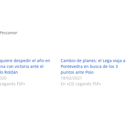
o Pescamar
 quiere despedir el año en
Cambio de planes: el Lega viaja a
na con victoria ante el
Pontevedra en busca de los 3
do Roldán
puntos ante Poio
020
18/02/2021
Leganés FSF»
En «CD Leganés FSF»