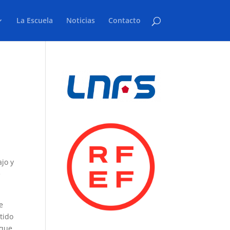
La Escuela
Noticias
Contacto
ajo y
e
e
tido
 que