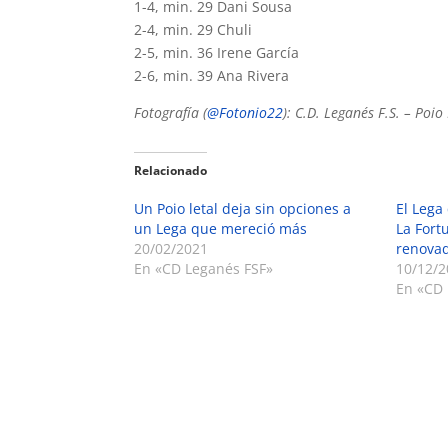
1-4, min. 29 Dani Sousa
2-4, min. 29 Chuli
2-5, min. 36 Irene García
2-6, min. 39 Ana Rivera
Fotografía (
@Fotonio22
): C.D. Leganés F.S. – Poi
Relacionado
Un Poio letal deja sin opciones a
El Lega
un Lega que mereció más
La Fortu
20/02/2021
renova
En «CD Leganés FSF»
10/12/2
En «CD 