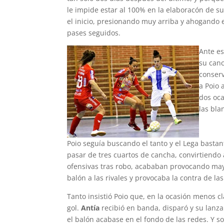
le impide estar al 100% en la elaboracón de su
el inicio, presionando muy arriba y ahogando 
pases seguidos.
Ante es
su can
conserv
a Poio 
dos oca
las bla
Poio seguía buscando el tanto y el Lega bastan
pasar de tres cuartos de cancha, convirtiendo 
ofensivas tras robo, acababan provocando mayo
balón a las rivales y provocaba la contra de las 
Tanto insistió Poio que, en la ocasión menos 
gol.
Antía
recibió en banda, disparó y su lanz
el balón acabase en el fondo de las redes. Y 