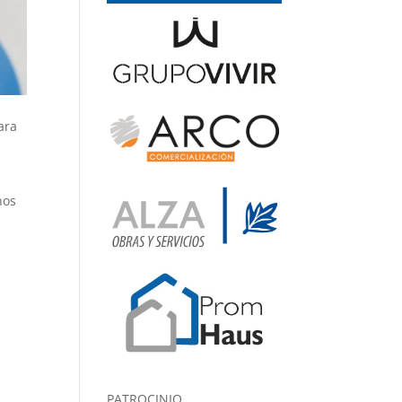
ara
nos
a
PATROCINIO