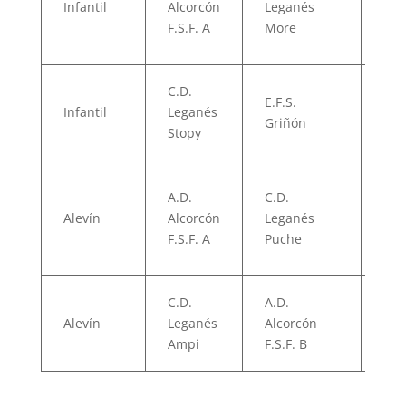
Infantil
Alcorcón
Leganés
06/
F.S.F. A
More
C.D.
E.F.S.
Infantil
Leganés
07/
Griñón
Stopy
A.D.
C.D.
Alevín
Alcorcón
Leganés
07/
F.S.F. A
Puche
C.D.
A.D.
Alevín
Leganés
Alcorcón
06/
Ampi
F.S.F. B