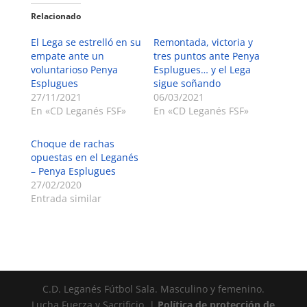
Relacionado
El Lega se estrelló en su
Remontada, victoria y
empate ante un
tres puntos ante Penya
voluntarioso Penya
Esplugues… y el Lega
Esplugues
sigue soñando
27/11/2021
06/03/2021
En «CD Leganés FSF»
En «CD Leganés FSF»
Choque de rachas
opuestas en el Leganés
– Penya Esplugues
27/02/2020
Entrada similar
C.D. Leganés Fútbol Sala. Masculino y femenino.
Lucha Fuerza y Sacrificio. |
Política de protección de