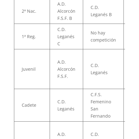
A.D.
C.D.
2ª Nac.
Alcorcón
07/
Leganés B
F.S.F. B
C.D.
No hay
1ª Reg.
Leganés
–
competición
C
A.D.
C.D.
Juvenil
Alcorcón
07/
Leganés
F.S.F.
C.F.S.
C.D.
Femenino
Cadete
06/
Leganés
San
Fernando
A.D.
C.D.