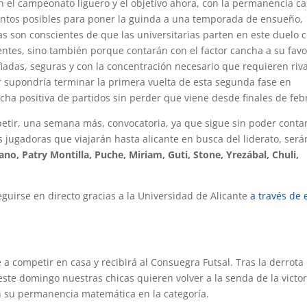
en el campeonato liguero y el objetivo ahora, con la permanencia ca
tos posibles para poner la guinda a una temporada de ensueño,
ras son conscientes de que las universitarias parten en este duelo
dentes, sino también porque contarán con el factor cancha a su favo
fiadas, seguras y con la concentración necesario que requieren riv
ar supondría terminar la primera vuelta de esta segunda fase en
a positiva de partidos sin perder que viene desde finales de feb
petir, una semana más, convocatoria, ya que sigue sin poder conta
as jugadoras que viajarán hasta alicante en busca del liderato, será
no, Patry Montilla, Puche, Miriam, Guti, Stone, Yrezábal, Chuli,
eguirse en directo gracias a la Universidad de Alicante
a través de 
a competir en casa y recibirá al Consuegra Futsal. Tras la derrota
este domingo nuestras chicas quieren volver a la senda de la victor
n su permanencia matemática en la categoría.