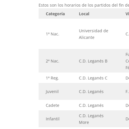
Estos son los horarios de los partidos del fin 
Categoría
Local
V
Universidad de
1ª Nac.
C
Alicante
F
2ª Nac.
C.D. Leganés B
C
F
1ª Reg.
C.D. Leganés C
D
Juvenil
C.D. Leganés
F
Cadete
C.D. Leganés
D
C.D. Leganés
Infantil
D
More