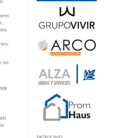
si
 como
r,
ales
rero.
r
n las
este
 del
ia
PATROCINIO