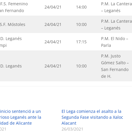
.F.S. Femenino
P.M. La Canter
24/04/21
14:00
an Fernando
– Leganés
P.M. La Canter
.S.F. Móstoles
24/04/21
10:00
– Leganés
.D. Leganés
P.M. El Nido –
24/04/21
17:15
mpi
Parla
P.M. Justo
Gómez Salto –
.D. Leganés
24/04/21
10:00
San Fernando
de H.
inicio sentenció a un
El Lega comienza el asalto a la
rioso Leganés ante la
Segunda Fase visitando a Xaloc
idad de Alicante
Alacant
021
26/03/2021