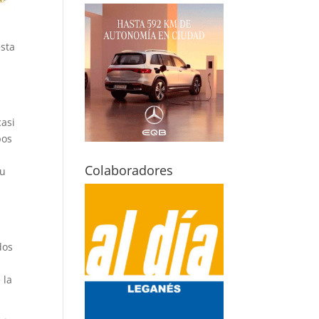
esta
casi
pos
Colaboradores
su
dos
 la