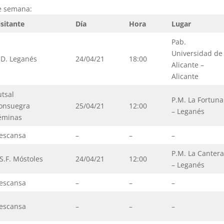
de semana:
isitante
Día
Hora
Lugar
Pab.
Universidad de
.D. Leganés
24/04/21
18:00
Alicante –
Alicante
utsal
P.M. La Fortuna
onsuegra
25/04/21
12:00
– Leganés
éminas
escansa
–
–
–
P.M. La Canter
.S.F. Móstoles
24/04/21
12:00
– Leganés
escansa
–
–
–
escansa
–
–
–