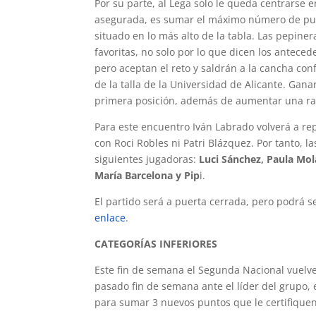
Por su parte, al Lega solo le queda centrarse 
asegurada, es sumar el máximo número de pun
situado en lo más alto de la tabla. Las pepine
favoritas, no solo por lo que dicen los antece
pero aceptan el reto y saldrán a la cancha con
de la talla de la Universidad de Alicante. Gan
primera posición, además de aumentar una rach
Para este encuentro Iván Labrado volverá a re
con Roci Robles ni Patri Blázquez. Por tanto, l
siguientes jugadoras:
Luci Sánchez, Paula Mola
María Barcelona y Pip
i.
El partido será a puerta cerrada, pero podrá s
enlace
.
CATEGORÍAS INFERIORES
Este fin de semana el Segunda Nacional vuelve 
pasado fin de semana ante el líder del grupo, 
para sumar 3 nuevos puntos que le certifique