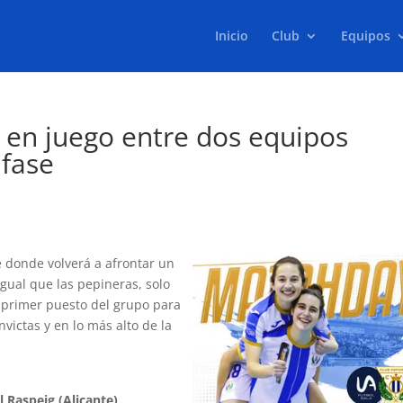
Inicio
Club
Equipos
D en juego entre dos equipos
 fase
te donde volverá a afrontar un
gual que las pepineras, solo
 primer puesto del grupo para
nvictas y en lo más alto de la
l Raspeig (Alicante)