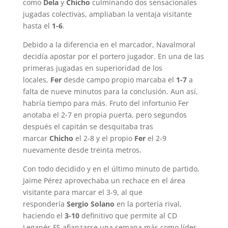
como
Dela
y
Chicho
culminando dos sensacionales
jugadas colectivas, ampliaban la ventaja visitante
hasta el
1-6
.
Debido a la diferencia en el marcador, Navalmoral
decidía apostar por el portero jugador. En una de las
primeras jugadas en superioridad de los
locales,
Fer
desde campo propio marcaba el
1-7
a
falta de nueve minutos para la conclusión. Aun así,
habría tiempo para más. Fruto del infortunio Fer
anotaba el 2-7 en propia puerta, pero segundos
después el capitán se desquitaba tras
marcar
Chicho
el 2-8 y el propio
Fer
el 2-9
nuevamente desde treinta metros.
Con todo decidido y en el último minuto de partido,
Jaime Pérez aprovechaba un rechace en el área
visitante para marcar el 3-9, al que
respondería
Sergio Solano
en la portería rival,
haciendo el
3-10
definitivo que permite al CD
Leganés FS afianzarse una semana más como líder