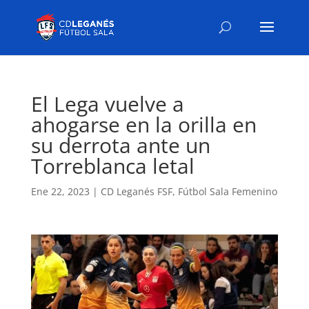
El Lega vuelve a
ahogarse en la orilla en
su derrota ante un
Torreblanca letal
Ene 22, 2023
|
CD Leganés FSF
,
Fútbol Sala Femenino