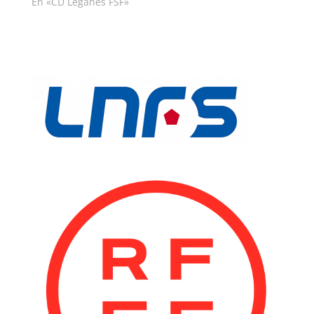
En «CD Leganés FSF»