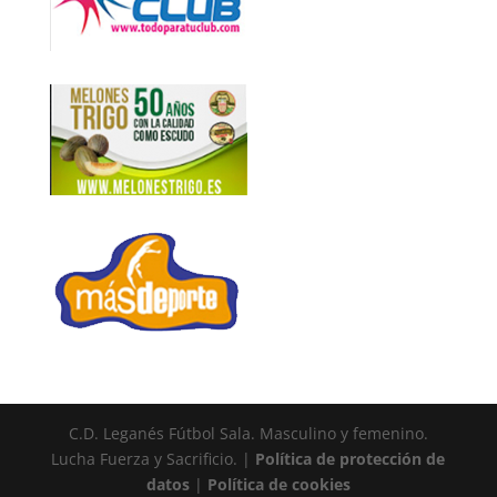
C.D. Leganés Fútbol Sala. Masculino y femenino.
Lucha Fuerza y Sacrificio. |
Política de protección de
datos
|
Política de cookies