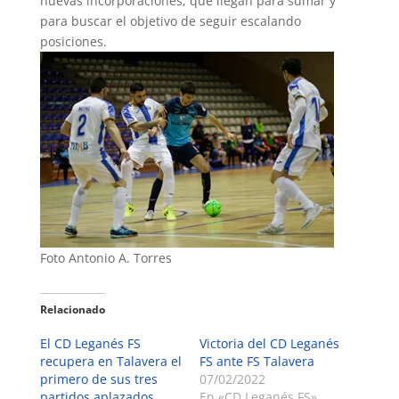
nuevas incorporaciones, que llegan para sumar y
para buscar el objetivo de seguir escalando
posiciones.
Foto Antonio A. Torres
Relacionado
El CD Leganés FS
Victoria del CD Leganés
recupera en Talavera el
FS ante FS Talavera
primero de sus tres
07/02/2022
partidos aplazados
En «CD Leganés FS»