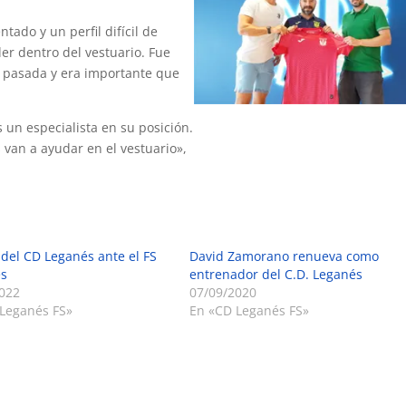
ado y un perfil difícil de
er dentro del vestuario. Fue
 pasada y era importante que
 un especialista en su posición.
 van a ayudar en el vestuario»,
 del CD Leganés ante el FS
David Zamorano renueva como
es
entrenador del C.D. Leganés
022
07/09/2020
Leganés FS»
En «CD Leganés FS»