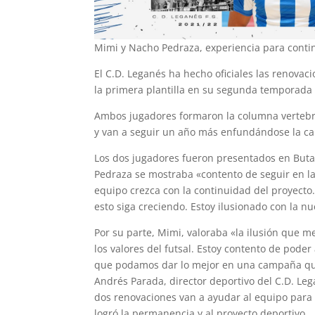
Mimi y Nacho Pedraza, experiencia para conti
El C.D. Leganés ha hecho oficiales las renova
la primera plantilla en su segunda temporada 
Ambos jugadores formaron la columna vertebra
y van a seguir un año más enfundándose la ca
Los dos jugadores fueron presentados en Buta
Pedraza se mostraba «contento de seguir en la
equipo crezca con la continuidad del proyect
esto siga creciendo. Estoy ilusionado con la 
Por su parte, Mimi, valoraba «la ilusión que m
los valores del futsal. Estoy contento de pode
que podamos dar lo mejor en una campaña que
Andrés Parada, director deportivo del C.D. Le
dos renovaciones van a ayudar al equipo para
logró la permanencia y al proyecto deportivo.