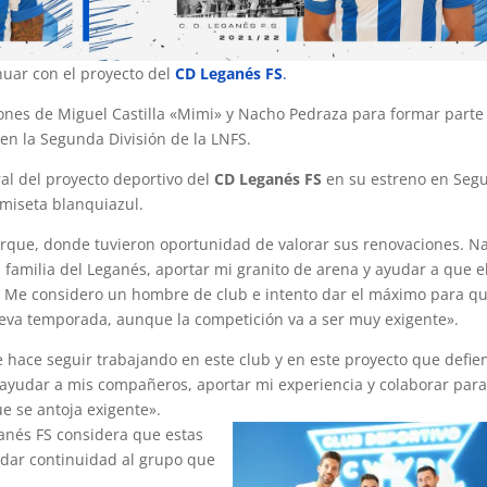
nuar con el proyecto del
CD Leganés FS
.
ciones de Miguel Castilla «Mimi» y Nacho Pedraza para formar parte
en la Segunda División de la LNFS.
l del proyecto deportivo del
CD Leganés FS
en su estreno en Seg
miseta blanquiazul.
rque, donde tuvieron oportunidad de valorar sus renovaciones. N
 familia del Leganés, aportar mi granito de arena y ayudar a que e
o. Me considero un hombre de club e intento dar el máximo para q
nueva temporada, aunque la competición va a ser muy exigente».
e hace seguir trabajando en este club y en este proyecto que defi
r ayudar a mis compañeros, aportar mi experiencia y colaborar par
 se antoja exigente».
ganés FS considera que estas
 dar continuidad al grupo que