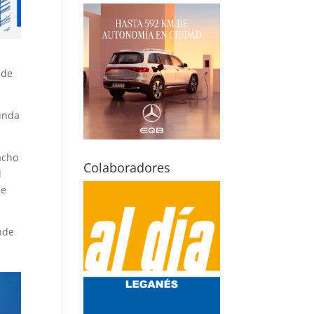
 de
unda
acho
Colaboradores
l
ue
ende
a