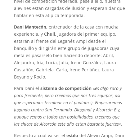
nivel de competición federada, pese a ello, nuetsra
alevines están cargadas de ilusión y esperan dar que
hablar en esta atípica temporada.
Dani Mantecón
, entrenador de la casa con mucha
experiencia, y
Chuli
, jugadora del primer equipo,
estarán al frente del Leganés Ampi desde el
banquillo y dirigirán este grupo de jugadoras cuya
meta es pasárselo bien haciendo deporte: Abril,
Alejandra, Iria, Lucía, Julia, Irene González, Laura
Castañón, Gabriela, Carla, Irene Periáñez, Laura
Boyano y Rocío.
Para Dani el
sistema de competición
«
es algo raro y
poco frecuente, pero creemos que nos tres equipos, así
que esperamos terminar en el podium ;). Empezaremos
jugando contra San Fernando, Diagonal y Alcorcón B y,
aunque vemos a todas con posibilidades, creemos que
las chicas de Alcorcón este año estan bastante fuertes
«.
Respecto a cuál va ser el
estilo
del Alevín Ampi, Dani