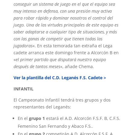
conseguir un sistema de juego en el que el equipo sea
muy intenso en defensa, con una presión muy activa
para robar rápido y dominar nosotros el control del
juego. Una de las virtudes principales de este equipo es
saber adaptarse a cualquier tipo de situaciones, y más
con las ganas de competir que tienen todas las
jugadoras
«. En esta temorada tan extraña el Lega
cadete arranca este domingo frente a Alcorcón B en
«
el primer partido que disputará nuestro equipo
después de tantos meses
«, añade Chema.
Ver la plantilla del C.D. Leganés F.S. Cadete >
INFANTIL
El Campeonato Infantil tendrá tres grupos y dos
representantes del Leganés:
En el
grupo 1
estará el A.D. Alcorcón F.S.F. B, C.F.S.
Femenino San Fernando y Abaco F.S..
En el
grupo 2
competirán A.D. Alcorcón F.S.F. A,