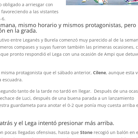
o obligado a arriesgar con
 favoreciendo a las vistantes
-6.
emana, mismo horario y mismos protagonistas, pero
n en la grada.
utivo entre Leganés y Burela comenzó muy parecido al de la sema
rimeros compases y suyas fueron también las primeras ocasiones, 
nque pronto respondió el Lega con una ocasión de Ampi que detuv
a misma protagonista que el sábado anterior,
Cilene
, aunque esta 
a escuadra.
 segundo tanto de la tarde no tardó en llegar. Después de una oca
echace de Luci, después de una buena parada a un lanzamiento
uestra guardameta para anotar el 0-2 que ponía muy cuesta arriba e
 atrás y el Lega intentó presionar más arriba.
on pocas llegadas ofensivas, hasta que
Stone
recogió un balón en e