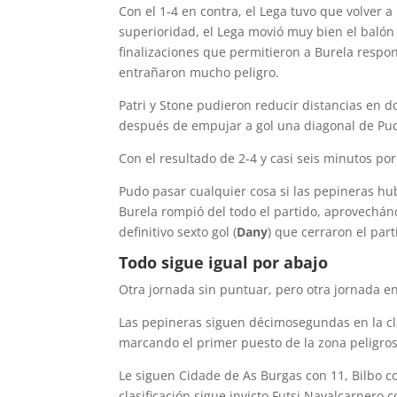
Con el 1-4 en contra, el Lega tuvo que volver a
superioridad, el Lega movió muy bien el balón 
finalizaciones que permitieron a Burela respo
entrañaron mucho peligro.
Patri y Stone pudieron reducir distancias en d
después de empujar a gol una diagonal de Puc
Con el resultado de 2-4 y casi seis minutos por
Pudo pasar cualquier cosa si las pepineras hub
Burela rompió del todo el partido, aprovechánd
definitivo sexto gol (
Dany
) que cerraron el part
Todo sigue igual por abajo
Otra jornada sin puntuar, pero otra jornada e
Las pepineras siguen décimosegundas en la cl
marcando el primer puesto de la zona peligro
Le siguen Cidade de As Burgas con 11, Bilbo con
clasificación sigue invicto Futsi Navalcarnero c