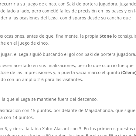
 recurrir a su juego de cinco, con Saki de portera jugadora. Jugand
de lado a lado, pero cometió fallos de precisión en los pases y en 
nder a las ocasiones del Lega, con disparos desde su cancha que
os ocasiones, antes de que, finalmente, la propia
Stone
lo consigui
he en el juego de cinco.
 jugar, el Lega siguió buscando el gol con Saki de portera jugadora
iesen acertado en sus finalizaciones, pero lo que ocurrió fue que
ose de las imprecisiones y, a puerta vacía marcó el quinto (
Cilene
ido con un amplio 2-6 para las visitantes.
n la que el Lega se mantiene fuera del descenso.
asificación con 15 puntos, por delante de Majadahonda, que sigue
sa con 14 puntos.
 6, y cierra la tabla Xaloc Alacant con 3. En los primeros puestos 
on pleno de victorias y 60 puntos, le sigue Burela con 55 y cierran l