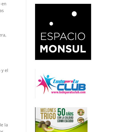
o en
las
era,
.
) y el
de la
os