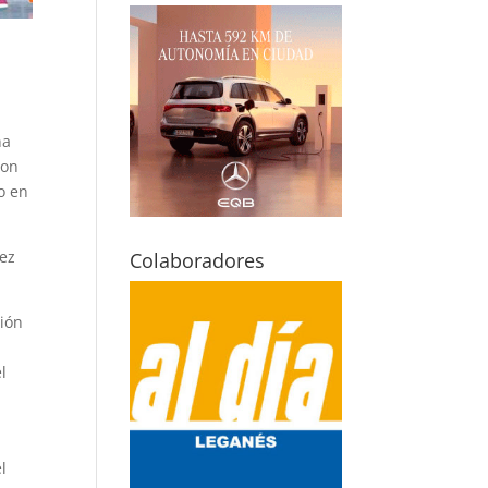
na
con
o en
vez
Colaboradores
sión
l
l