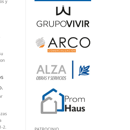
os y
,
su
con
os
o.
ar
nzas
a
1-2.
PATROCINIO