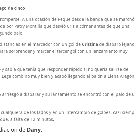
uego de cinco
ió a romperse. A una ocasión de Peque desde la banda que se marchó
ida por Patry Montilla que desvió Cris a córner antes de que una
egundo palo.
distancias en el marcador con un gol de
Cristina
de disparo lejano
 para sorprender y marcar el tercer gol con un lanzamiento muy
 y sabía que tenía que responder rápido si no quería salirse del
, el Lega combinó muy bien y acabó llegando el balón a Elena Aragón
se arriesgó a disparar y su lanzamiento se encontró con el palo de 
en cualquiera de los lados y en un intercambio de golpes, casi siemp
rque, a falta de 12 minutos,
diación de
Dany
.