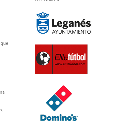
 que
una
re