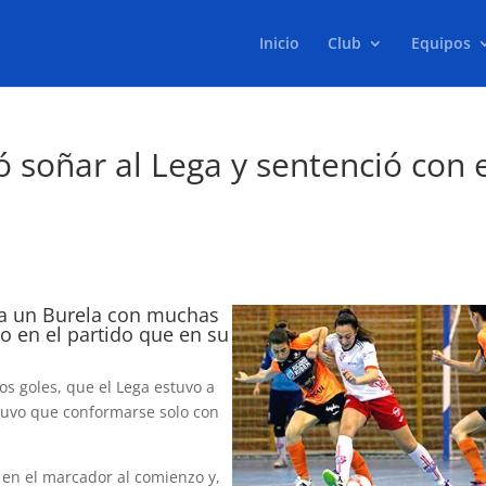
Inicio
Club
Equipos
ó soñar al Lega y sentenció con 
 a un Burela con muchas
o en el partido que en su
s goles, que el Lega estuvo a
tuvo que conformarse solo con
 en el marcador al comienzo y,