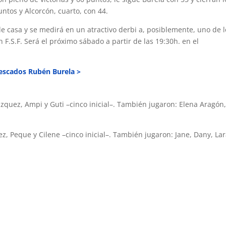
untos y Alcorcón, cuarto, con 44.
e casa y se medirá en un atractivo derbi a, posiblemente, uno de l
 F.S.F. Será el próximo sábado a partir de las 19:30h. en el
Pescados Rubén Burela >
Blázquez, Ampi y Guti –cinco inicial–. También jugaron: Elena Aragón
érez, Peque y Cilene –cinco inicial–. También jugaron: Jane, Dany, La