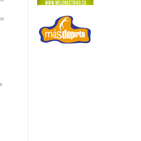
os
,
ra