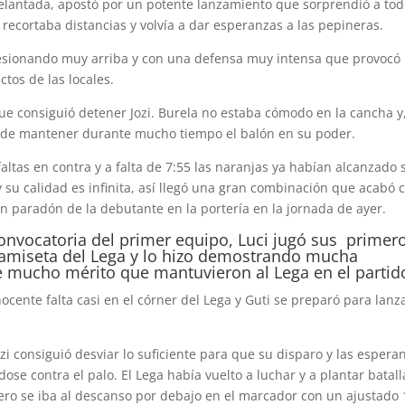
adelantada, apostó por un potente lanzamiento que sorprendió a tod
 recortaba distancias y volvía a dar esperanzas a las pepineras.
presionando muy arriba y con una defensa muy intensa que provocó
ctos de las locales.
ue consiguió detener Jozi. Burela no estaba cómodo en la cancha y
z de mantener durante mucho tiempo el balón en su poder.
ltas en contra y a falta de 7:55 las naranjas ya habían alcanzado 
y su calidad es infinita, así llegó una gran combinación que acabó 
 un paradón de la debutante en la portería en la jornada de ayer.
convocatoria del primer equipo, Luci jugó sus primer
camiseta del Lega y lo hizo demostrando mucha
e mucho mérito que mantuvieron al Lega en el partid
cente falta casi en el córner del Lega y Guti se preparó para lanz
i consiguió desviar lo suficiente para que su disparo y las espera
se contra el palo. El Lega había vuelto a luchar y a plantar batall
 pero se iba al descanso por debajo en el marcador con un ajustado 