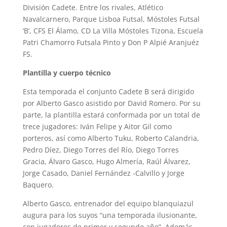
División Cadete. Entre los rivales, Atlético
Navalcarnero, Parque Lisboa Futsal, Móstoles Futsal
‘B’, CFS El Álamo, CD La Villa Móstoles Tizona, Escuela
Patri Chamorro Futsala Pinto y Don P Alpié Aranjuéz
FS.
Plantilla y cuerpo técnico
Esta temporada el conjunto Cadete B será dirigido
por Alberto Gasco asistido por David Romero. Por su
parte, la plantilla estará conformada por un total de
trece jugadores: Iván Felipe y Aitor Gil como
porteros, así como Alberto Tuku, Roberto Calandria,
Pedro Díez, Diego Torres del Río, Diego Torres
Gracia, Álvaro Gasco, Hugo Almería, Raúl Álvarez,
Jorge Casado, Daniel Fernández -Calvillo y Jorge
Baquero.
Alberto Gasco, entrenador del equipo blanquiazul
augura para los suyos “una temporada ilusionante,
con jugadores de primer y segundo año”. Además,