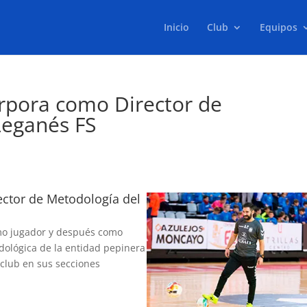
Inicio
Club
Equipos
rpora como Director de
Leganés FS
ector de Metodología del
omo jugador y después como
odológica de la entidad pepinera
 club en sus secciones