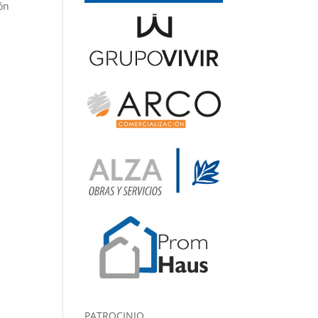
ón
PATROCINIO