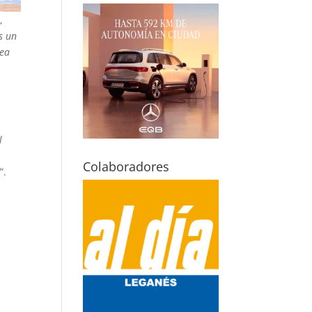
,
s un
rea
l
Colaboradores
í
”.