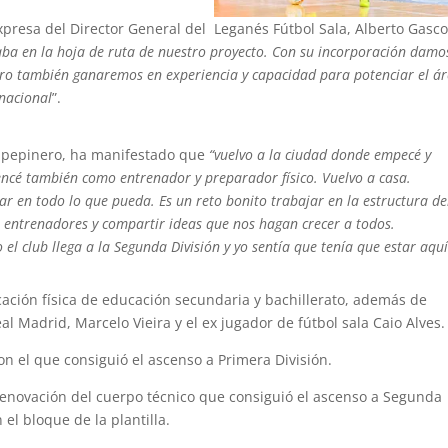
xpresa del Director General del Leganés Fútbol Sala, Alberto Gasco
taba en la hoja de ruta de nuestro proyecto. Con su incorporación damo
ero también ganaremos en experiencia y capacidad para potenciar el á
 nacional
”.
o pepinero, ha manifestado que
“vuelvo a la ciudad donde empecé y
cé también como entrenador y preparador físico. Vuelvo a casa.
 en todo lo que pueda. Es un reto bonito trabajar en la estructura de
 entrenadores y compartir ideas que nos hagan crecer a todos.
el club llega a la Segunda División y yo sentía que tenía que estar aqu
cación física de educación secundaria y bachillerato, además de
l Madrid, Marcelo Vieira y el ex jugador de fútbol sala Caio Alves.
on el que consiguió el ascenso a Primera División.
 renovación del cuerpo técnico que consiguió el ascenso a Segunda
l bloque de la plantilla.