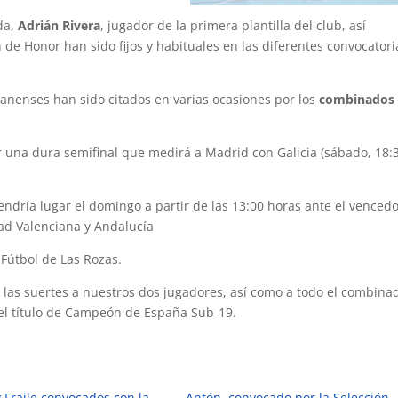
da,
Adrián Rivera
, jugador de la primera plantilla del club, así
ón de Honor han sido fijos y habituales en las diferentes convocatori
anenses han sido citados en varias ocasiones por los
combinados
ar una dura semifinal que medirá a Madrid con Galicia (sábado, 18:
 tendría lugar el domingo a partir de las 13:00 horas ante el venced
dad Valenciana y Andalucía
 Fútbol de Las Rozas.
las suertes a nuestros dos jugadores, así como a todo el combina
 el título de Campeón de España Sub-19.
y Fraile convocados con la
Antón, convocado por la Selección