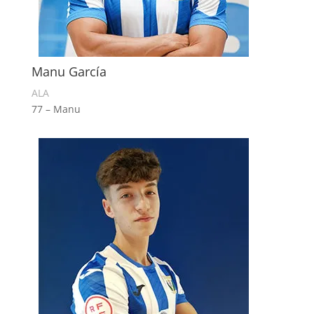
Manu García
ALA
77 – Manu